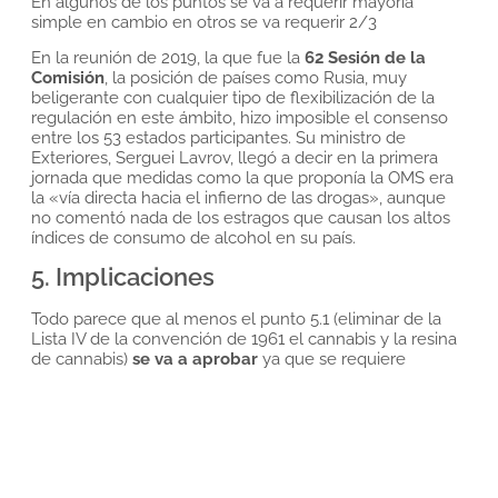
En algunos de los puntos se va a requerir mayoría
simple en cambio en otros se va requerir 2/3
En la reunión de 2019, la que fue la
62 Sesión de la
Comisión
, la posición de países como Rusia, muy
beligerante con cualquier tipo de flexibilización de la
regulación en este ámbito, hizo imposible el consenso
entre los 53 estados participantes. Su ministro de
Exteriores, Serguei Lavrov, llegó a decir en la primera
jornada que medidas como la que proponía la OMS era
la «vía directa hacia el infierno de las drogas», aunque
no comentó nada de los estragos que causan los altos
índices de consumo de alcohol en su país.
5. Implicaciones
Todo parece que al menos el punto 5.1 (eliminar de la
Lista IV de la convención de 1961 el cannabis y la resina
de cannabis)
se va a aprobar
ya que se requiere
únicamente mayoría simple para su aprobación.
Si al menos se saca de la lista 4 del convenio de 1961 al
cannabis seria un gran avance, ya que permitiría que el
cannabis este incluida en las listas de estupefacientes a
un nivel que garantice un control, pero que no impida el
acceso a preparados relacionados con esta planta para