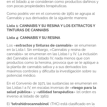
en el listado 4 se consideran como productos dañinos y
con pocas propiedades terapéuticas.
Como podéis ver en el convenio de 1961 se agrupa al
Cannabis y sus derivados de la siguiente manera:
Lista 1: CANNABIS Y SU RESINA Y LOS EXTRACTOS Y
TINTURAS DE CANNABIS
Lista 4: CANNABIS Y SU RESINA
Los «
extractos y tinturas de cannabis
» se enumeran
en la Lista I. Sin embargo, «Cannabis y resina de
cannabis» se enumeran en las Listas I y IV. La inclusión
del Cannabis en el listado IV, nada menos que con
productos como la heroína, provoca que se le aplique a
la planta de cannabis sativa y a sus derivados los
máximos controles y dificulta la investigación sobre su
potencial médico.
En el Convenio de 1971, las sustancias se enumeran en
las Listas I a IV, en escalas inversas de «
riesgo para la
salud pública
» y «
utilidad terapéutica
» (el orden es
inverso al listado de 1961).
El
‘tetrahidrocannabinol
‘ (THC) está clasificado en la