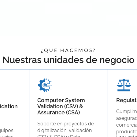
¿QUÉ HACEMOS?
Nuestras unidades de negocio
Computer System
Regulato
lidation
Validation (CSV) &
Cumplimi
Assurance (CSA)
asegurad
Soporte en proyectos de
comercia
quipos,
digitalización, validación
producto