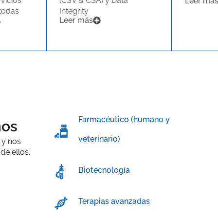
rvicios
(CSV & CSA) y Data
Leer má
todas
Integrity
Leer más
o
Farmacéutico (humano y
mos
veterinario)
 y nos
de ellos.
Biotecnología
Terapias avanzadas