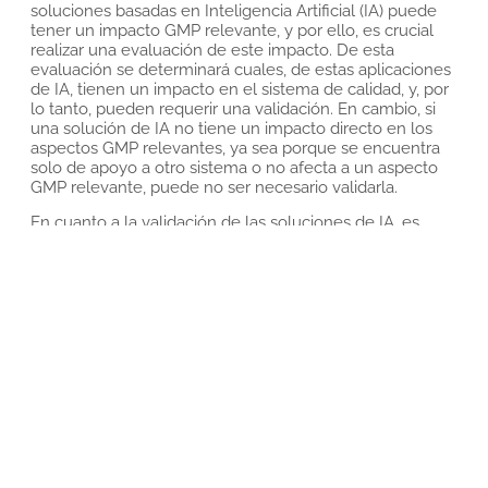
soluciones basadas en Inteligencia Artificial (IA) puede
tener un impacto GMP relevante, y por ello, es crucial
realizar una evaluación de este impacto. De esta
evaluación se determinará cuales, de estas aplicaciones
de IA, tienen un impacto en el sistema de calidad, y, por
lo tanto, pueden requerir una validación. En cambio, si
una solución de IA no tiene un impacto directo en los
aspectos GMP relevantes, ya sea porque se encuentra
solo de apoyo a otro sistema o no afecta a un aspecto
GMP relevante, puede no ser necesario validarla.
En cuanto a la validación de las soluciones de IA, es
esencial establecer controles adecuados para garantizar
la integridad y confiabilidad de los datos generados. Esto
implica realizar validaciones adecuadas para demostrar
que la solución cumple con los requisitos de calidad y
seguridad establecidos. La validación debe determinar
el nivel de autonomía y el espacio de control del
modelo, y en caso de ser necesario incluir la evaluación
de los algoritmos utilizados, la calidad de los datos de
entrada y salida, la capacidad del modelo y cualquier
otro aspecto relevante para garantizar la precisión y
confiabilidad de los resultados.
En el Anexo D11 de las GAMP 5 segunda versión, y en