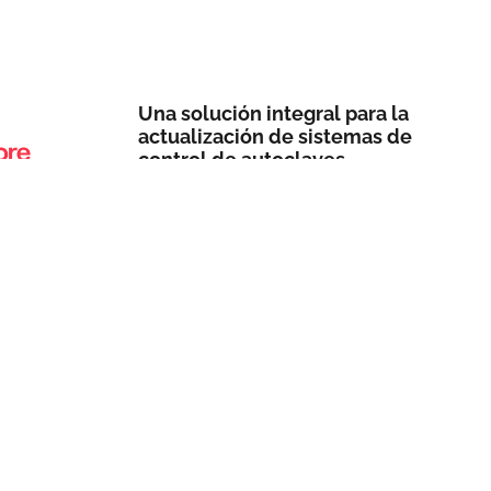
Una solución integral para la
actualización de sistemas de
control de autoclaves
9 DE JULIO DE 2026
Leer más »
Suscríbete a la newsletter