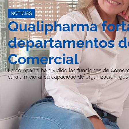
NOTICIAS
Qualipharma fort
departamentos d
Comercial
La compañía ha dividido las funciones de Comerc
cara a mejorar su capacidad de organización, ges