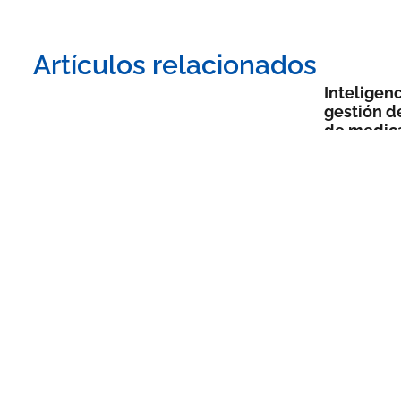
Artículos relacionados
Inteligenci
gestión d
de medic
28 DE JULI
Leer más »
Unidades de negocio
Sistema de Calidad f