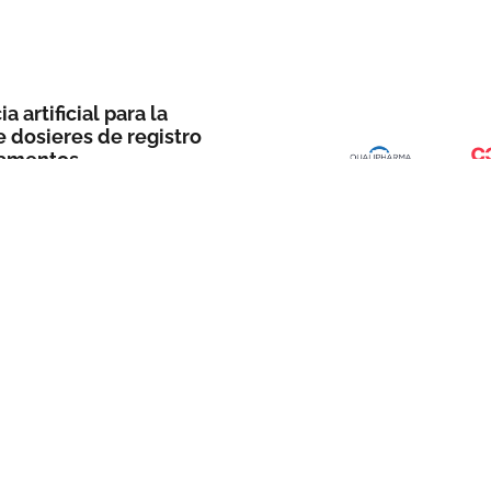
a artificial para la
e dosieres de registro
amentos
O DE 2026
Contacto
armaceútico &
info@qualipharmagroup.com