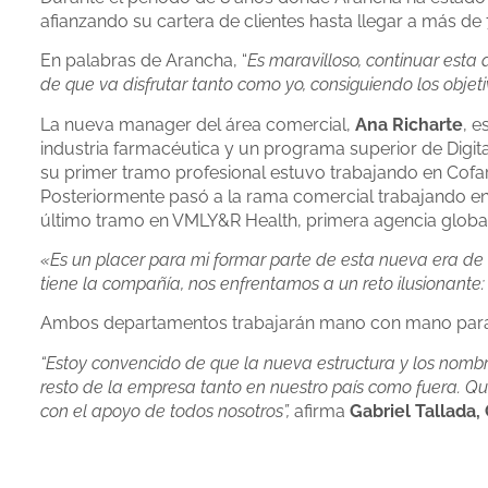
afianzando su cartera de clientes hasta llegar a más de 7
En palabras de Arancha, “
Es maravilloso, continuar esta
de que va disfrutar tanto como yo, consiguiendo los obje
La nueva manager del área comercial,
Ana Richarte
, e
industria farmacéutica y un programa superior de Digita
su primer tramo profesional estuvo trabajando en Cofar
Posteriormente pasó a la rama comercial trabajando e
último tramo en VMLY&R Health, primera agencia global 
«Es u
n placer para mi formar parte de esta nueva era de
tiene la compañía, nos enfrentamos a un reto ilusionante
Ambos departamentos trabajarán mano con mano para ll
“Estoy convencido de que la nueva estructura y los nomb
resto de la empresa tanto en nuestro país como fuera. Q
con el apoyo de todos nosotros”,
afirma
Gabriel Tallada,