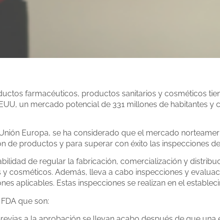
uctos farmacéuticos, productos sanitarios y cosméticos tien
EEUU, un mercado potencial de 331 millones de habitantes y 
Unión Europa, se ha considerado que el mercado norteameric
ón de productos y para superar con éxito las inspecciones de
bilidad de regular la fabricación, comercialización y distri
os y cosméticos. Además, lleva a cabo inspecciones y evaluac
s aplicables. Estas inspecciones se realizan en el estableci
a FDA que son:
previas a la aprobación se llevan acabo después de que una 