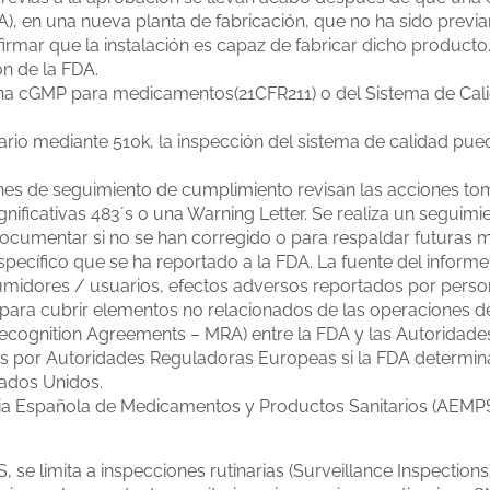
n una nueva planta de fabricación, que no ha sido previam
onfirmar que la instalación es capaz de fabricar dicho product
n de la FDA.
tina cGMP para medicamentos(21CFR211) o del Sistema de Cali
tario mediante 510k, la inspección del sistema de calidad p
nes de seguimiento de cumplimiento revisan las acciones to
nificativas 483´s o una Warning Letter. Se realiza un seguimi
ocumentar si no se han corregido o para respaldar futuras 
pecífico que se ha reportado a la FDA. La fuente del informe 
sumidores / usuarios, efectos adversos reportados por perso
 para cubrir elementos no relacionados de las operaciones d
cognition Agreements – MRA) entre la FDA y las Autoridad
s por Autoridades Reguladoras Europeas si la FDA determina
tados Unidos.
cia Española de Medicamentos y Productos Sanitarios (AEMP
 se limita a inspecciones rutinarias (Surveillance Inspection